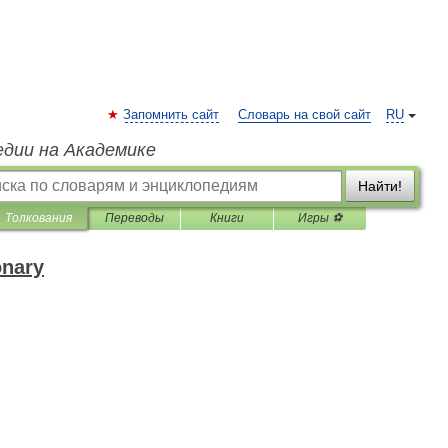
Запомнить сайт
Словарь на свой сайт
RU
едии на Академике
Найти!
Толкования
Переводы
Книги
Игры ⚽
onary