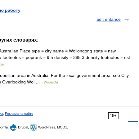
ю работу
adit entance
других словарях:
ustralian Place type = city name = Wollongong state = nsw
footnotes = poprank = 9th density = 385.3 density footnotes = est
dia
opolitan area in Australia. For the local government area, see City
es Overlooking Wol …
Wikipedia
ка
,
Реклама на сайте
18+
omla,
Drupal,
WordPress, MODx.