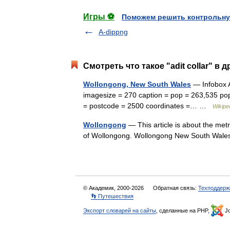
Игры ⚽
Поможем решить контрольну
A-dippng
Смотреть что такое "adit collar" в 
Wollongong, New South Wales
— Infobox A
imagesize = 270 caption = pop = 263,535 pop 
= postcode = 2500 coordinates =… …
Wikipe
Wollongong
— This article is about the metr
of Wollongong. Wollongong New South Wal
© Академик, 2000-2026
Обратная связь:
Техподдерж
👣 Путешествия
Экспорт словарей на сайты
, сделанные на PHP,
Jo