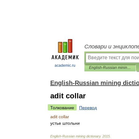
Словари и энциклоп
academic.ru
English-Russian mining dictionary
English-Russian mining dicti
adit collar
Толкование
Перевод
adit
collar
устье
штольни
English
-
Russian
mining
dictionary
.
2015
.